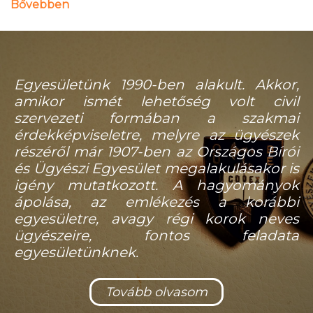
Bővebben
Egyesületünk 1990-ben alakult. Akkor,
amikor ismét lehetőség volt civil
szervezeti formában a szakmai
érdekképviseletre, melyre az ügyészek
részéről már 1907-ben az Országos Bírói
és Ügyészi Egyesület megalakulásakor is
igény mutatkozott. A hagyományok
ápolása, az emlékezés a korábbi
egyesületre, avagy régi korok neves
ügyészeire, fontos feladata
egyesületünknek.
Tovább olvasom