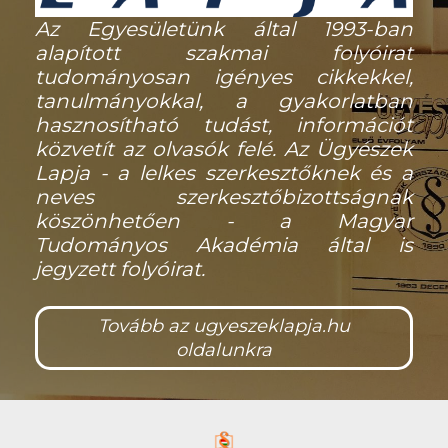
Az Egyesületünk által 1993-ban
alapított szakmai folyóirat
tudományosan igényes cikkekkel,
tanulmányokkal, a gyakorlatban
hasznosítható tudást, információt
közvetít az olvasók felé. Az Ügyészek
Lapja - a lelkes szerkesztőknek és a
neves szerkesztőbizottságnak
köszönhetően - a Magyar
Tudományos Akadémia által is
jegyzett folyóirat.
Tovább az ugyeszeklapja.hu
oldalunkra