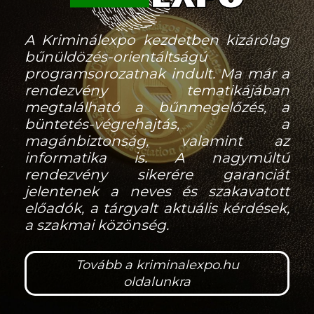
A Kriminálexpo kezdetben kizárólag
bűnüldözés-orientáltságú
programsorozatnak indult. Ma már a
rendezvény tematikájában
megtalálható a bűnmegelőzés, a
büntetés-végrehajtás, a
magánbiztonság, valamint az
informatika is. A nagymúltú
rendezvény sikerére garanciát
jelentenek a neves és szakavatott
előadók, a tárgyalt aktuális kérdések,
a szakmai közönség.
Tovább a kriminalexpo.hu
oldalunkra