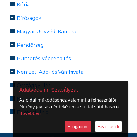
Kúria
Bíróságok
Magyar Ügyvédi Kamara
Rendőrség
Büntetés-végrehajtás
Nemzeti Adó- és Vámhivatal
Országgyűlés
Adatvédelmi Szabályzat
Kormány
Az oldal működéséhez valamint a felhasználói
élmény javítása érdekében az oldal sütit használ.
Európai Unió
Bővebben
Elfogadom
Beállítások