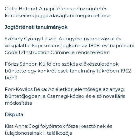
Czifra Botond: A napi tételes pénzbüntetés
kérdéseinek joggazdaságtani megközelítése
Jogtörténeti tanulmányok
Székely György László: Az ügyész nyomozással és
vizsgálattal kapcsolatos jogkörei az 1808. évi napóleoni
Code D’Instruction Criminelle rendszerében
Fórizs Sándor: Külföldre szökés előkészületének
bűntette egy konkrét eset-tanulmány tükrében 1962-
benű
Fori-Kovács Réka: Az életkor jelentősége az anyagi
büntetőjogban: a Csemegi-kódex és első novelláris
módosítása
Disputa
Kiss Anna: Jogi folyóiratok főszerkesztőinek és
tulajdonosainak I. találkozója