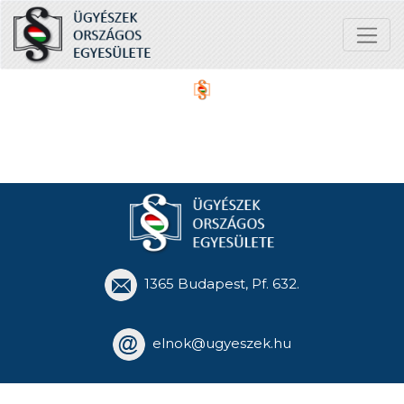
1365 Budapest, Pf. 632.
elnok@ugyeszek.hu